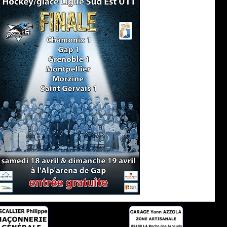
Cadets Elite
00:00
01/02/2015
Poussins 2
12H00
Minimes 2
14H30